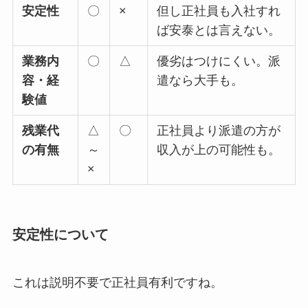
安定性
〇
×
但し正社員も入社すれ
ば安泰とは言えない。
業務内
〇
△
優劣はつけにくい。派
容・経
遣なら大手も。
験値
残業代
△
〇
正社員より派遣の方が
の有無
～
収入が上の可能性も。
×
安定性について
これは説明不要で正社員有利ですね。