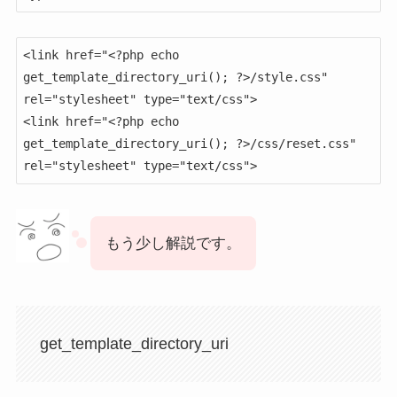
<link href="<?php echo 
get_template_directory_uri(); ?>/style.css" 
rel="stylesheet" type="text/css">

<link href="<?php echo 
get_template_directory_uri(); ?>/css/reset.css" 
rel="stylesheet" type="text/css">
もう少し解説です。
get_template_directory_uri