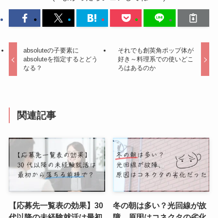
absoluteの子要素に
それでも創英角ポップ体が
absoluteを指定するとどう
好き～料理系での使いどこ
なる？
ろはあるのか
関連記事
【応募先一覧表の効果】30
冬の朝は多い？光回線が故
代以降の未経験就活は最初
障、原因はコネクタの劣化