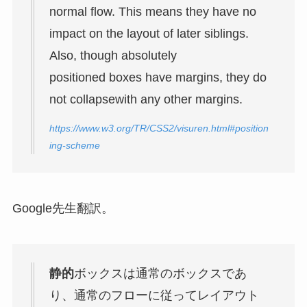
normal flow. This means they have no
impact on the layout of later siblings.
Also, though absolutely
positioned boxes have margins, they do
not collapsewith any other margins.
https://www.w3.org/TR/CSS2/visuren.html#position
ing-scheme
Google先生翻訳。
静的
ボックスは通常のボックスであ
り、通常のフローに従ってレイアウト