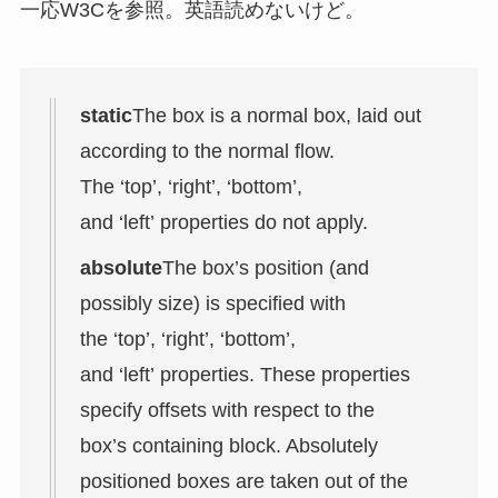
一応W3Cを参照。英語読めないけど。
static
The box is a normal box, laid out
according to the normal flow.
The ‘top’, ‘right’, ‘bottom’,
and ‘left’ properties do not apply.
absolute
The box’s position (and
possibly size) is specified with
the ‘top’, ‘right’, ‘bottom’,
and ‘left’ properties. These properties
specify offsets with respect to the
box’s containing block. Absolutely
positioned boxes are taken out of the