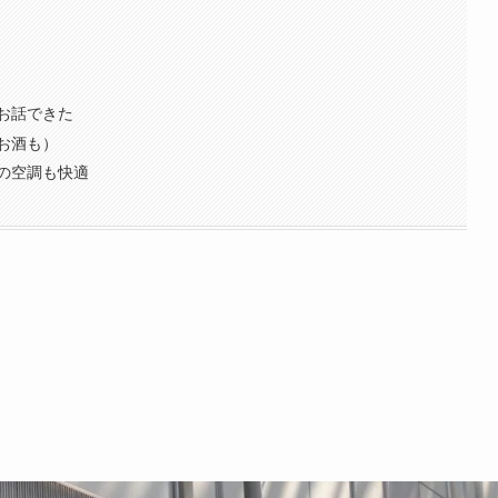
お話できた
お酒も）
の空調も快適