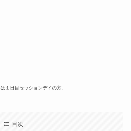
たのは１日目セッションデイの方。
目次