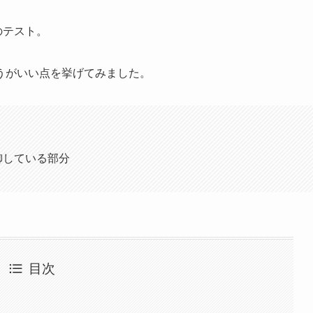
のテスト。
うがいい点を挙げてみました。
御している部分
目次