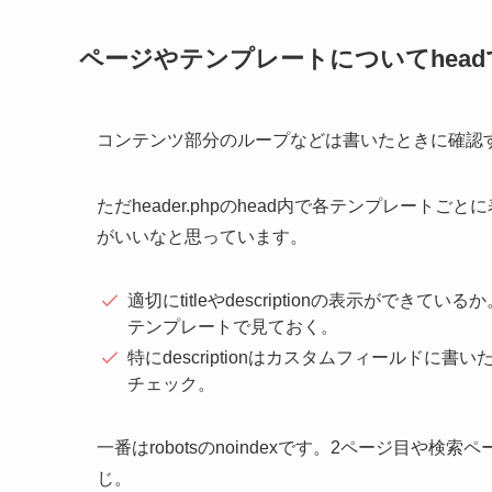
ページやテンプレートについてhea
コンテンツ部分のループなどは書いたときに確認
ただheader.phpのhead内で各テンプレー
がいいなと思っています。
適切にtitleやdescriptionの表示ができ
テンプレートで見ておく。
特にdescriptionはカスタムフィールド
チェック。
一番はrobotsのnoindexです。2ページ目や
じ。